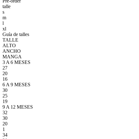
Pre-order
talle
s
m
l
xl
Guía de talles
TALLE
ALTO
ANCHO
MANGA
3 A 6 MESES
27
20
16
6 A 9 MESES
30
25
19
9 A 12 MESES
32
30
20
1
34