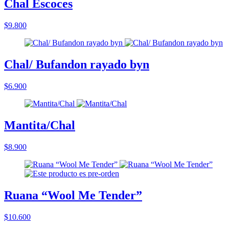
Chal Escoces
$9.800
Chal/ Bufandon rayado byn
$6.900
Mantita/Chal
$8.900
Ruana “Wool Me Tender”
$10.600