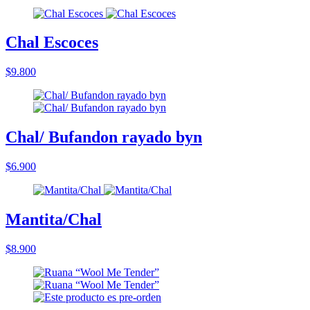
Chal Escoces
$9.800
Chal/ Bufandon rayado byn
$6.900
Mantita/Chal
$8.900