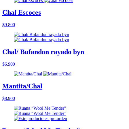
Chal Escoces
$9.800
Chal/ Bufandon rayado byn
$6.900
Mantita/Chal
$8.900