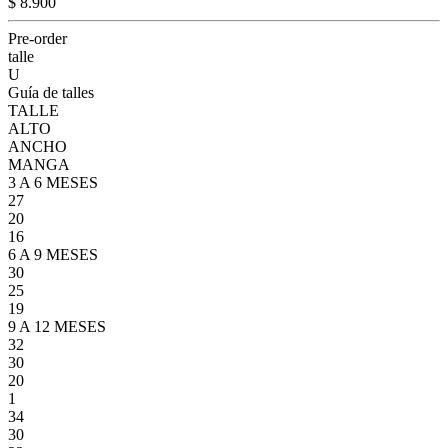
$ 8.900
Pre-order
talle
U
Guía de talles
TALLE
ALTO
ANCHO
MANGA
3 A 6 MESES
27
20
16
6 A 9 MESES
30
25
19
9 A 12 MESES
32
30
20
1
34
30