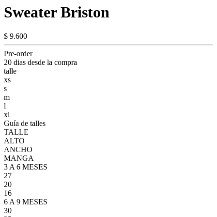
Sweater Briston
$ 9.600
Pre-order
20 dias desde la compra
talle
xs
s
m
l
xl
Guía de talles
TALLE
ALTO
ANCHO
MANGA
3 A 6 MESES
27
20
16
6 A 9 MESES
30