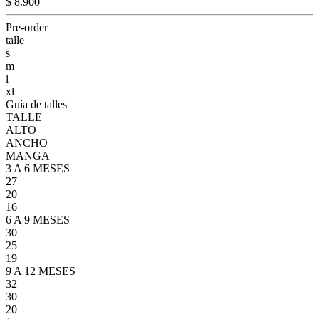
$ 8.900
Pre-order
talle
s
m
l
xl
Guía de talles
TALLE
ALTO
ANCHO
MANGA
3 A 6 MESES
27
20
16
6 A 9 MESES
30
25
19
9 A 12 MESES
32
30
20