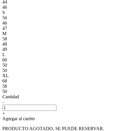
44
46
S
56
46
47
M
58
48
49
L
60
50
50
XL
68
58
50
Cantidad
-
+
Agregar al carrito
PRODUCTO AGOTADO, SE PUEDE RESERVAR.