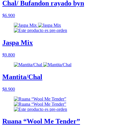
Chal/ Bufandon rayado byn
$6.900
Jaspa Mix
$9.800
Mantita/Chal
$8.900
Ruana “Wool Me Tender”