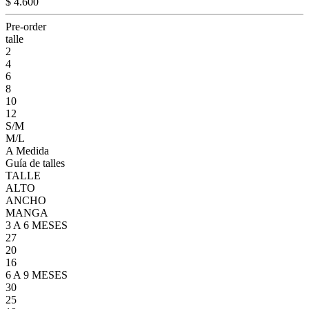
$ 4.600
Pre-order
talle
2
4
6
8
10
12
S/M
M/L
A Medida
Guía de talles
TALLE
ALTO
ANCHO
MANGA
3 A 6 MESES
27
20
16
6 A 9 MESES
30
25