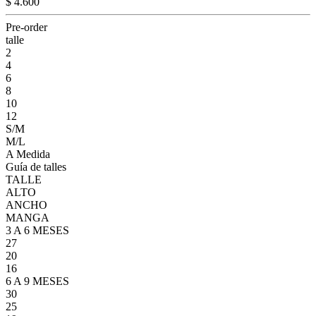
$ 4.600
Pre-order
talle
2
4
6
8
10
12
S/M
M/L
A Medida
Guía de talles
TALLE
ALTO
ANCHO
MANGA
3 A 6 MESES
27
20
16
6 A 9 MESES
30
25