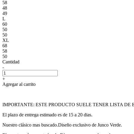
58
48
49
L
60
50
50
XL
68
58
50
Cantidad
-
+
Agregar al carrito
IMPORTANTE: ESTE PRODUCTO SUELE TENER LISTA DE 
El plazo de entrega estimado es de 15 a 20 dias.
Nuestro clásico mas buscado.Diseño exclusivo de Junco Verde.