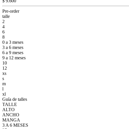
$ 9.600
Pre-order
talle
2
4
6
8
0 a 3 meses
3 a 6 meses
6 a 9 meses
9 a 12 meses
10
12
xs
s
m
l
xl
Guía de talles
TALLE
ALTO
ANCHO
MANGA
3 A 6 MESES