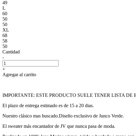
49
L
60
50
50
XL
68
58
50
Cantidad
-
+
Agregar al carrito
IMPORTANTE: ESTE PRODUCTO SUELE TENER LISTA DE 
El plazo de entrega estimado es de 15 a 20 dias.
Nuestro clásico mas buscado.Diseño exclusivo de Junco Verde.
El sweater más encantador de JV que nunca pasa de moda.