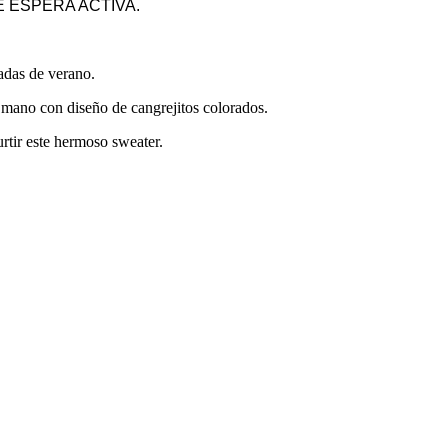
 ESPERA ACTIVA.
adas de verano.
a mano con diseño de cangrejitos colorados.
rtir este hermoso sweater.