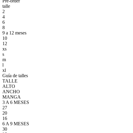
Pre-order
talle
2
4
6
8
9 a 12 meses
10
12
xs
s
m
l
xl
Guía de talles
TALLE
ALTO
ANCHO
MANGA
3 A 6 MESES
27
20
16
6 A 9 MESES
30