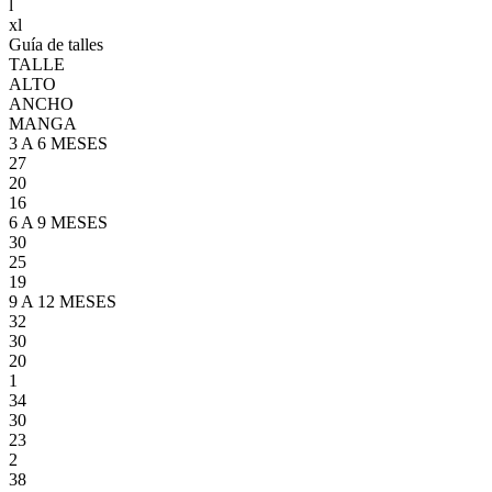
l
xl
Guía de talles
TALLE
ALTO
ANCHO
MANGA
3 A 6 MESES
27
20
16
6 A 9 MESES
30
25
19
9 A 12 MESES
32
30
20
1
34
30
23
2
38