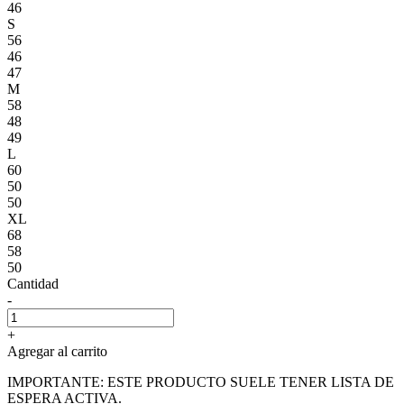
46
S
56
46
47
M
58
48
49
L
60
50
50
XL
68
58
50
Cantidad
-
+
Agregar al carrito
IMPORTANTE: ESTE PRODUCTO SUELE TENER LISTA DE
ESPERA ACTIVA.