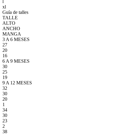
l
xl
Guía de talles
TALLE
ALTO
ANCHO
MANGA
3 A 6 MESES
27
20
16
6 A 9 MESES
30
25
19
9 A 12 MESES
32
30
20
1
34
30
23
2
38