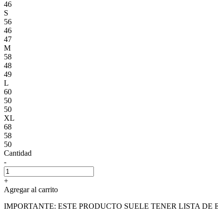
46
S
56
46
47
M
58
48
49
L
60
50
50
XL
68
58
50
Cantidad
-
+
Agregar al carrito
IMPORTANTE: ESTE PRODUCTO SUELE TENER LISTA DE 