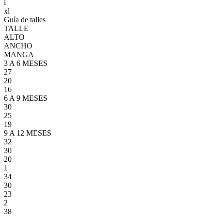
l
xl
Guía de talles
TALLE
ALTO
ANCHO
MANGA
3 A 6 MESES
27
20
16
6 A 9 MESES
30
25
19
9 A 12 MESES
32
30
20
1
34
30
23
2
38