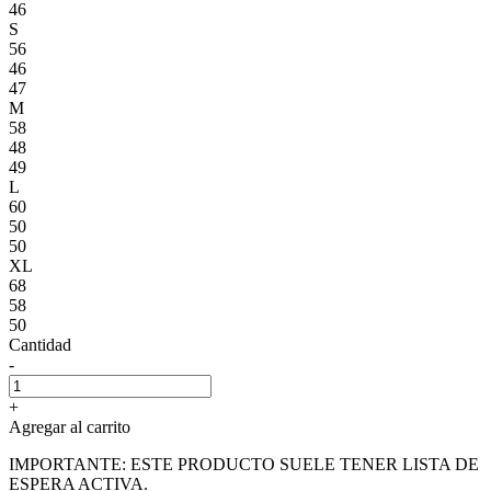
46
S
56
46
47
M
58
48
49
L
60
50
50
XL
68
58
50
Cantidad
-
+
Agregar al carrito
IMPORTANTE: ESTE PRODUCTO SUELE TENER LISTA DE
ESPERA ACTIVA.