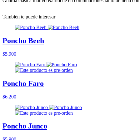
Guarda clásica motivo Bariloche en combinaciones tanto de nena com
También te puede interesar
Poncho Beeh
$5.900
Poncho Faro
$6.200
Poncho Junco
$5.900