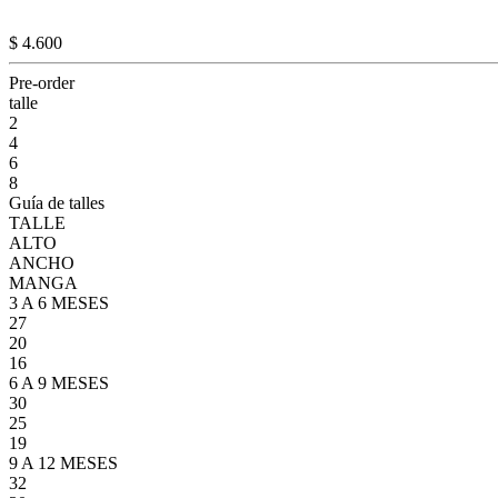
$ 4.600
Pre-order
talle
2
4
6
8
Guía de talles
TALLE
ALTO
ANCHO
MANGA
3 A 6 MESES
27
20
16
6 A 9 MESES
30
25
19
9 A 12 MESES
32