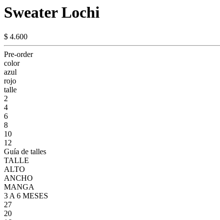
Sweater Lochi
$ 4.600
Pre-order
color
azul
rojo
talle
2
4
6
8
10
12
Guía de talles
TALLE
ALTO
ANCHO
MANGA
3 A 6 MESES
27
20