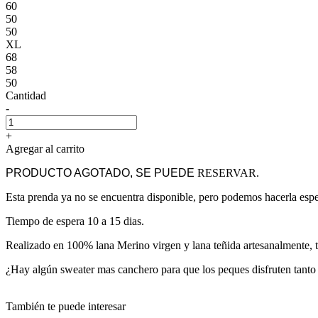
60
50
50
XL
68
58
50
Cantidad
-
+
Agregar al carrito
PRODUCTO AGOTADO, SE PUEDE
RESERVAR.
Esta prenda ya no se encuentra disponible, pero podemos hacerla esp
Tiempo de espera 10 a 15 dias.
Realizado en 100% lana Merino virgen y lana teñida artesanalmente, te
¿Hay algún sweater mas canchero para que los peques disfruten tant
También te puede interesar