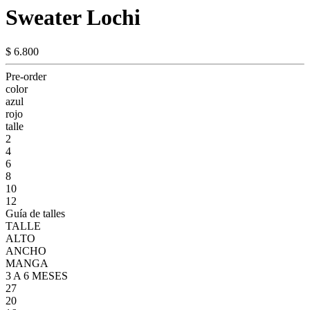
Sweater Lochi
$ 6.800
Pre-order
color
azul
rojo
talle
2
4
6
8
10
12
Guía de talles
TALLE
ALTO
ANCHO
MANGA
3 A 6 MESES
27
20