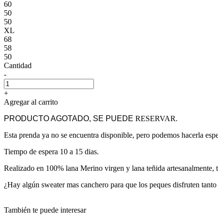
60
50
50
XL
68
58
50
Cantidad
-
+
Agregar al carrito
PRODUCTO AGOTADO, SE PUEDE
RESERVAR.
Esta prenda ya no se encuentra disponible, pero podemos hacerla esp
Tiempo de espera 10 a 15 dias.
Realizado en 100% lana Merino virgen y lana teñida artesanalmente, te
¿Hay algún sweater mas canchero para que los peques disfruten tant
También te puede interesar