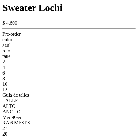
Sweater Lochi
$ 4.600
Pre-order
color
azul
rojo
talle
2
4
6
8
10
12
Guía de talles
TALLE
ALTO
ANCHO
MANGA
3 A 6 MESES
27
20