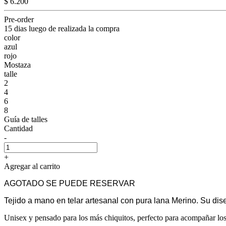
$ 6.200
Pre-order
15 dias luego de realizada la compra
color
azul
rojo
Mostaza
talle
2
4
6
8
Guía de talles
Cantidad
-
+
Agregar al carrito
AGOTADO SE PUEDE RESERVAR
Tejido a mano en telar artesanal con pura lana Merino. Su dise
Unisex y pensado para los más chiquitos, perfecto para acompañar los a